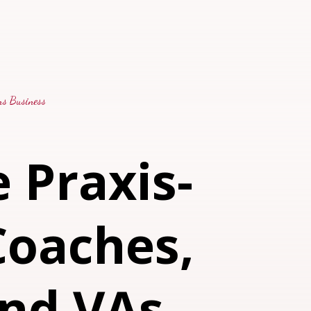
ns Business
 Praxis-
Coaches,
und VAs