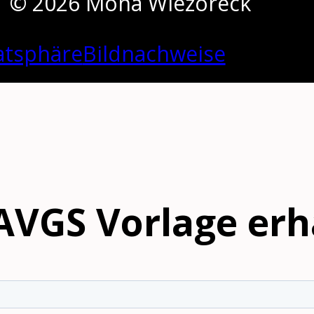
© 2026 Mona Wiezoreck
atsphäre
Bildnachweise
AVGS Vorlage erh