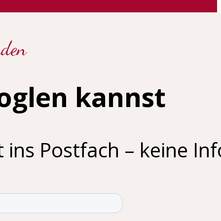
rden
ooglen kannst
 ins Postfach – keine Inf