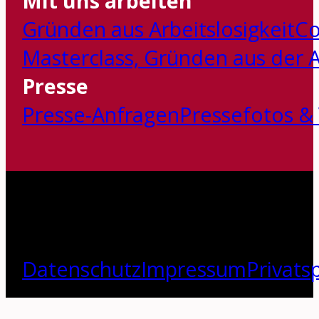
Mit uns arbeiten
Gründen aus Arbeitslosigkeit
Co
Masterclass‚ Gründen aus der Ar
Presse
Presse-Anfragen
Pressefotos &
Datenschutz
Impressum
Privats