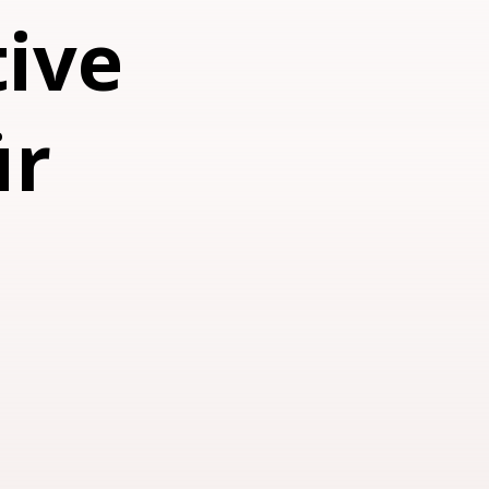
tive
ür