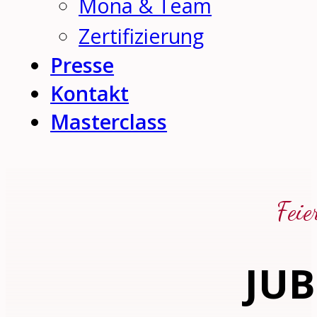
Mona & Team
Zertifizierung
Presse
Kontakt
Masterclass
Feie
JU