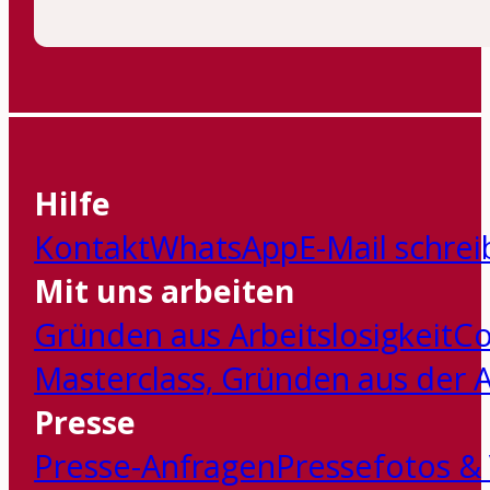
Hilfe
Kontakt
WhatsApp
E-Mail schre
Mit uns arbeiten
Gründen aus Arbeitslosigkeit
Co
Masterclass‚ Gründen aus der Ar
Presse
Presse-Anfragen
Pressefotos &