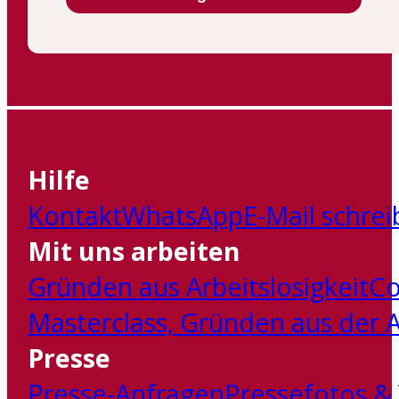
Hilfe
Kontakt
WhatsApp
E-Mail schre
Mit uns arbeiten
Gründen aus Arbeitslosigkeit
Co
Masterclass‚ Gründen aus der Ar
Presse
Presse-Anfragen
Pressefotos &