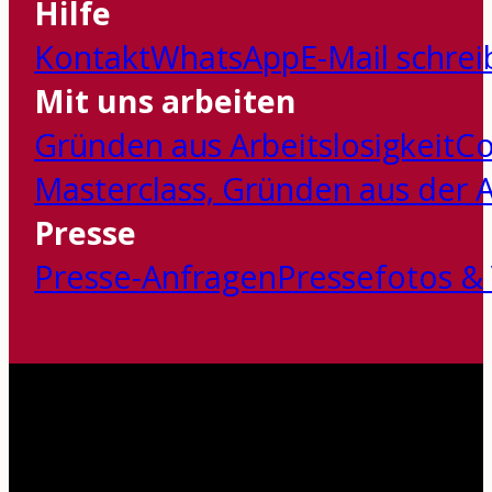
Hilfe
Kontakt
WhatsApp
E-Mail schre
Mit uns arbeiten
Gründen aus Arbeitslosigkeit
Co
Masterclass‚ Gründen aus der Ar
Presse
Presse-Anfragen
Pressefotos &