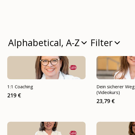
Alphabetical, A-Z
Filter
Sale
1:1 Coaching
Dein sicherer We
(Videokurs)
219 €
23,79 €
Sale