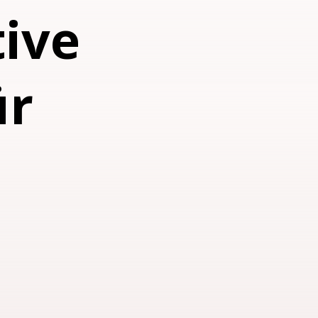
tive
ür