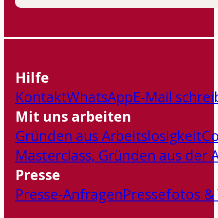
Hilfe
Kontakt
WhatsApp
E-Mail schre
Mit uns arbeiten
Gründen aus Arbeitslosigkeit
Co
Masterclass‚ Gründen aus der Ar
Presse
Presse-Anfragen
Pressefotos &