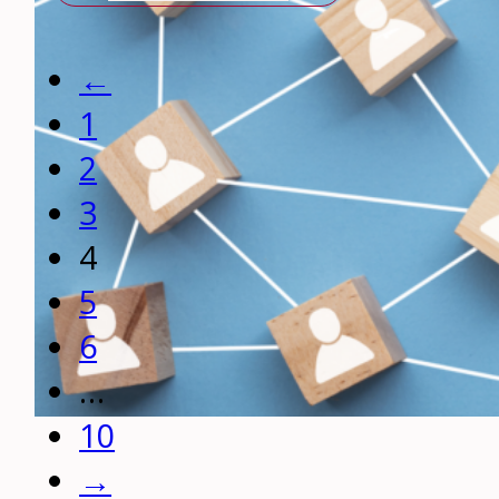
←
1
2
3
4
5
6
…
10
→